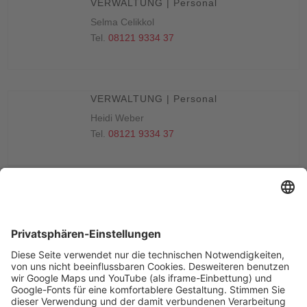
VERWALTUNG | Personal
Selma Celikkol
Tel.
08121 9334 37
VERWALTUNG | Personal
Heidi Weber
Tel.
08121 9334 37
DATENSCHUTZBEAUFTRAGTER
Lutz Wehner
Tel.
0177 7157019
@-Kontakt
BETRIEBSRAT